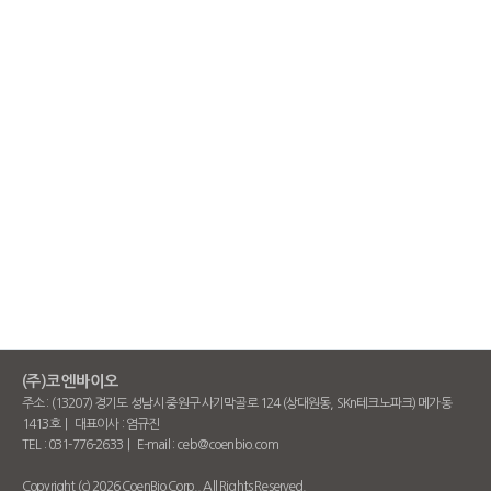
(주)코엔바이오
주소 : (13207) 경기도 성남시 중원구 사기막골로 124 (상대원동, SKn테크노파크) 메가동
1413호 | 대표이사 : 염규진
TEL : 031-776-2633 | E-mail : ceb@coenbio.com
Copyright (c) 2026 CoenBio Corp., All Rights Reserved.