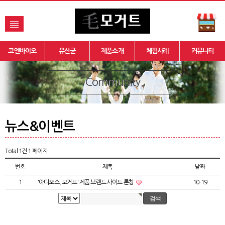
코엔바이오
유산균
제품소개
체험사례
커뮤니티
Community
뉴스&이벤트
Total 1건
1 페이지
번호
제목
날짜
1
'아디오스, 모거트' 제품 브랜드 사이트 론칭
10-19